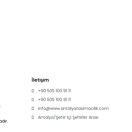
ta fiyattan önce müşterilerin memnuniyetine ve yüksek hizmet
İletişim
+90 505 100 91 11
+90 505 100 91 11
z
info@www.antalyatasimacilik.com
Antalya/Şehir İçi Şehirler Arası
dır.