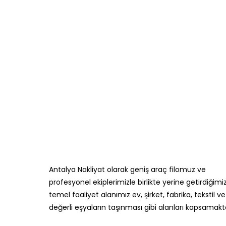
Hemen İletişime Geç !
Antalya Nakliyat gerçekleştirdiği sayısız nakliyat
kalitesine öncelik vermektedir.
Antalya Nakliyat olarak geniş araç filomuz ve
profesyonel ekiplerimizle birlikte yerine getirdiğimi
temel faaliyet alanımız ev, şirket, fabrika, tekstil ve
değerli eşyaların taşınması gibi alanları kapsamakta