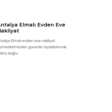
ntalya Elmalı Evden Eve
akliyat
ntalya Elmalı evden eve nakliyat
izmetlerimizden güvenle faydalanmak
dına doğru