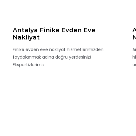
Antalya Finike Evden Eve
A
Nakliyat
N
Finike evden eve nakliyat hizmetlerimizden
A
faydalanmak adına doğru yerdesiniz!
h
Ekspertizlerimiz
a