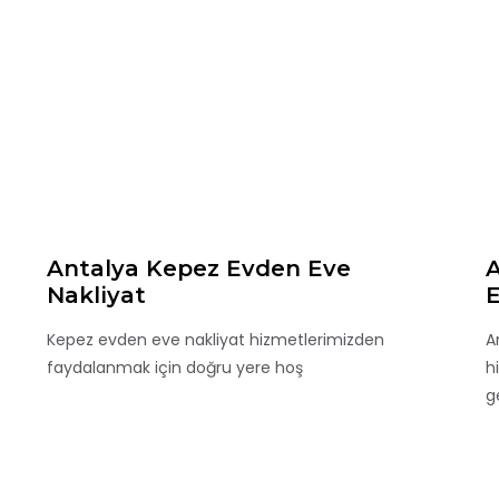
Antalya Kepez Evden Eve
A
Nakliyat
E
Kepez evden eve nakliyat hizmetlerimizden
A
faydalanmak için doğru yere hoş
h
ge