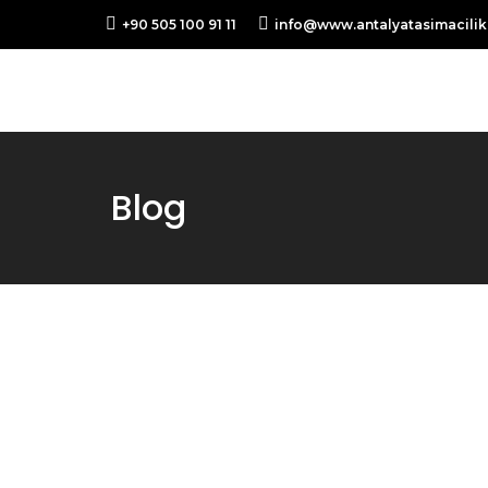
+90 505 100 91 11
info@www.antalyatasimacili
Blog