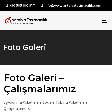
+90 505 100 91 11
info@www.antalyatasimacilik.com
TO
NA
Foto Galeri
Foto Galeri –
Çalışmalarımız
Eşyalarınızı Paketleme Sökme Takma Paketleme
Çalışmalarımız.